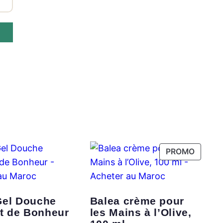
PRODU
PROMO
EN
PROMO
Gel Douche
Balea crème pour
 de Bonheur
les Mains à l’Olive,