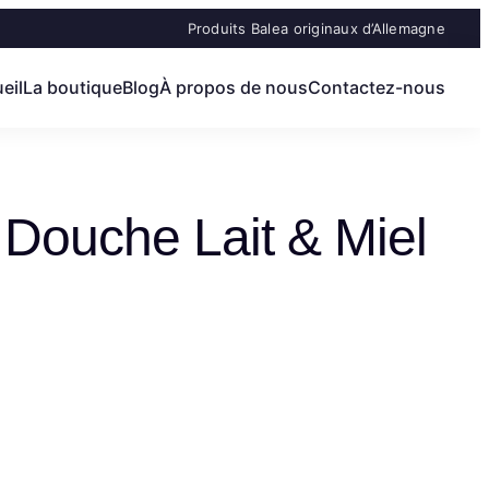
Produits Balea originaux d’Allemagne
eil
La boutique
Blog
À propos de nous
Contactez-nous
Douche Lait & Miel