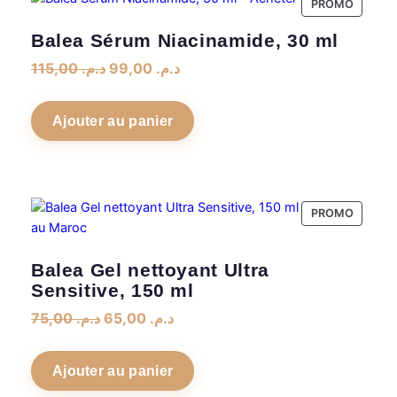
PRODUI
PROMO
EN
Balea Sérum Niacinamide, 30 ml
PROMO
Le
Le
115,00
د.م.
99,00
د.م.
prix
prix
initial
actuel
Ajouter au panier
était :
est :
د.م. 99,00.
د.م. 115,00.
PRODUI
PROMO
EN
PROMO
Balea Gel nettoyant Ultra
Sensitive, 150 ml
Le
Le
75,00
د.م.
65,00
د.م.
prix
prix
initial
actuel
Ajouter au panier
était :
est :