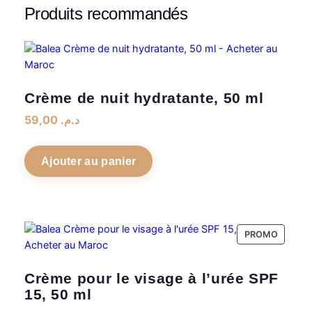
Produits recommandés
Crème de nuit hydratante, 50 ml
59,00
د.م.
Ajouter au panier
PRODUI
PROMO
EN
PROMO
Crème pour le visage à l’urée SPF
15, 50 ml