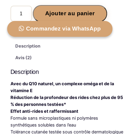
client
p
p
q
r
r
Ajouter au panier
u
i
i
a
Commandez via WhatsApp
n
x
x
t
i
a
i
Description
t
n
c
é
Avis (2)
i
t
d
t
u
e
Description
B
i
e
Avec du Q10 naturel, un complexe oméga et de la
a
a
l
vitamine E
l
Réduction de la profondeur des rides chez plus de 95
e
l
e
% des personnes testées*
a
é
s
Effet anti-rides et raffermissant
C
Formule sans microplastiques ni polymères
t
t
r
synthétiques solubles dans l’eau
è
a
Tolérance cutanée testée sous contrôle dermatologique
m