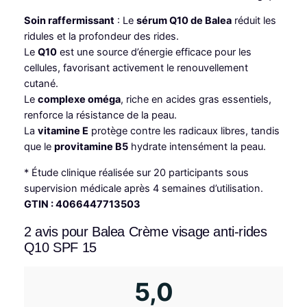
i
:
e
Soin raffermissant
: Le
sérum Q10 de Balea
réduit les
v
t
د
ridules et la profondeur des rides.
i
.
Le
Q10
est une source d’énergie efficace pour les
s
cellules, favorisant activement le renouvellement
:
م
a
cutané.
g
د
.
Le
complexe oméga
, riche en acides gras essentiels,
e
renforce la résistance de la peau.
.
a
La
vitamine E
protège contre les radicaux libres, tandis
n
م
6
que le
provitamine B5
hydrate intensément la peau.
t
.
9
i
* Étude clinique réalisée sur 20 participants sous
,
-
supervision médicale après 4 semaines d’utilisation.
r
GTIN : 4066447713503
9
0
i
9
0
2 avis pour
Balea Crème visage anti-rides
d
Q10 SPF 15
,
.
e
s
0
Q
5,0
0
1