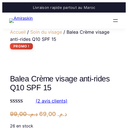
Livraison rapide partout au Maroc
Accueil
/
Soin du visage
/ Balea Crème visage
anti-rides Q10 SPF 15
PROMO !
Balea Crème visage anti-rides
Q10 SPF 15
(2 avis clients)
Noté
2
5.00
L
L
99,00
د.م.
69,00
د.م.
sur 5 basé
e
e
sur
notations
26 en stock