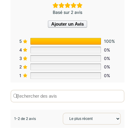
0
.
S
Basé sur 2 avis
P
F
Ajouter un Avis
1
5
5
100%
4
0%
3
0%
2
0%
1
0%
1-2 de 2 avis