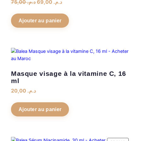
Le
Le
75,00
د.م.
69,00
د.م.
prix
prix
initial
actuel
Ajouter au panier
était :
est :
د.م. 69,00.
د.م. 75,00.
Masque visage à la vitamine C, 16
ml
20,00
د.م.
Ajouter au panier