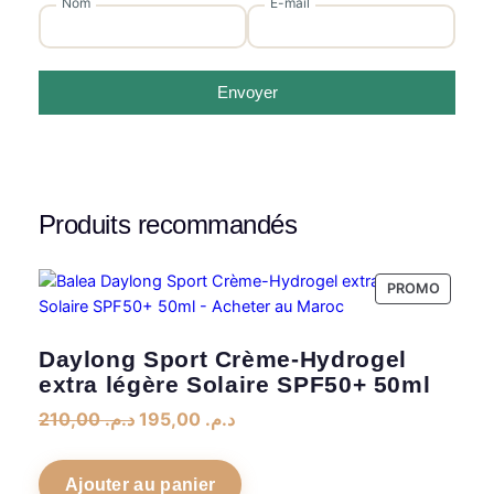
Nom
E-mail
Envoyer
Produits recommandés
PRODUI
PROMO
EN
PROMO
Daylong Sport Crème-Hydrogel
extra légère Solaire SPF50+ 50ml
Le
Le
210,00
د.م.
195,00
د.م.
prix
prix
initial
actuel
Ajouter au panier