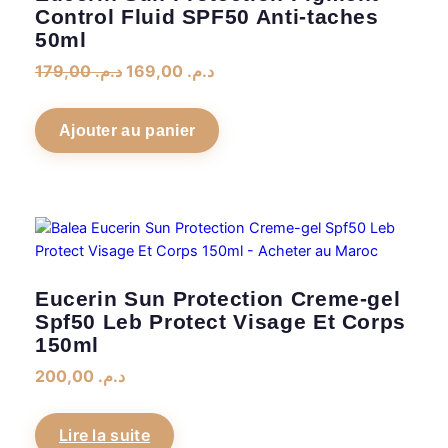
Control Fluid SPF50 Anti-taches
50ml
Le
Le
179,00
د.م.
169,00
د.م.
prix
prix
initial
actuel
Ajouter au panier
était :
est :
د.م. 169,00.
د.م. 179,00.
Eucerin Sun Protection Creme-gel
Spf50 Leb Protect Visage Et Corps
150ml
200,00
د.م.
Lire la suite