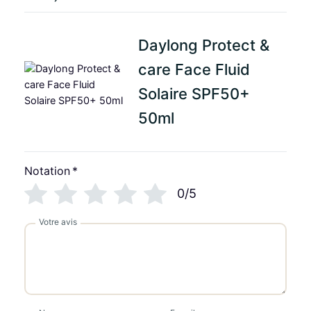
o
.
l
a
Daylong Protect &
i
care Face Fluid
r
e
Solaire SPF50+
S
P
50ml
F
5
0
Notation
*
+
0/5
5
0
Votre avis
m
l