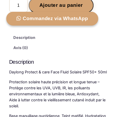
q
Ajouter au panier
r
r
u
a
i
i
Commandez via WhatsApp
n
x
x
t
i
a
i
t
Description
n
c
é
i
t
Avis (0)
d
e
t
u
D
Description
i
e
a
Daylong Protect & care Face Fluid Solaire SPF50+ 50ml
a
l
y
l
l
e
Protection solaire haute précision et longue tenue –
o
Protège contre les UVA, UVB, IR, les polluants
é
s
n
environnementaux et la lumière bleue, Antioxydant,
g
t
t
Aide à lutter contre le vieillissement cutané induit par le
P
soleil.
a
r
i
:
o
Base maquillage quotidienne, Teint matifié, Hydratation