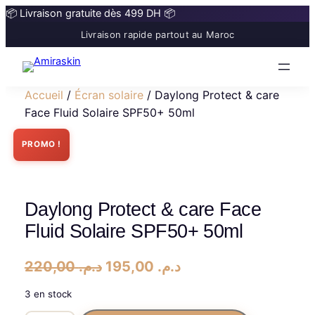
📦 Livraison gratuite dès 499 DH 📦
Livraison rapide partout au Maroc
Accueil
/
Écran solaire
/ Daylong Protect & care
Face Fluid Solaire SPF50+ 50ml
PROMO !
Daylong Protect & care Face
Fluid Solaire SPF50+ 50ml
L
L
220,00
د.م.
195,00
د.م.
e
e
3 en stock
p
p