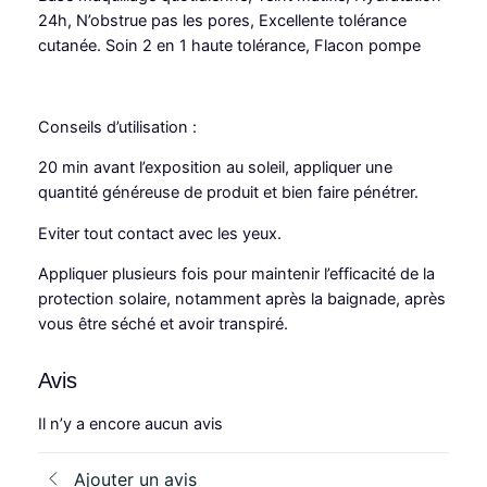
t
24h, N’obstrue pas les pores, Excellente tolérance
t
د
e
cutanée. Soin 2 en 1 haute tolérance, Flacon pompe
.
c
t
:
م
&
Conseils d’utilisation :
د
.
c
.
20 min avant l’exposition au soleil, appliquer une
a
quantité généreuse de produit et bien faire pénétrer.
r
م
1
e
.
9
Eviter tout contact avec les yeux.
F
a
5
Appliquer plusieurs fois pour maintenir l’efficacité de la
c
protection solaire, notamment après la baignade, après
2
,
e
vous être séché et avoir transpiré.
2
0
F
l
0
0
Avis
u
,
.
i
Il n’y a encore aucun avis
0
d
S
0
Ajouter un avis