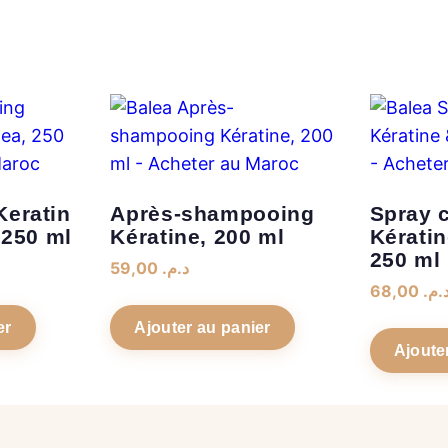
eratin
Après-shampooing
Spray c
 250 ml
Kératine, 200 ml
Kérati
250 ml
59,00
د.م.
68,00
د.م
er
Ajouter au panier
Ajoute