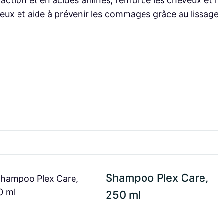
e action et en acides aminés, renforce les cheveux et 
:
م
e
eux et aide à prévenir les dommages grâce au lissage de
د
.
x
.
C
م
7
a
r
.
4
e
,
,
8
0
2
5
0
5
,
.
0
0
m
0
l
.
Shampoo Plex Care,
250 ml