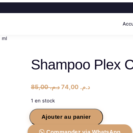
Accu
 ml
Shampoo Plex C
L
L
85,00
د.م.
74,00
د.م.
e
e
1 en stock
p
p
q
r
r
Ajouter au panier
u
i
i
a
Commandez via WhatsApp