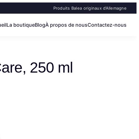
Produits Balea originaux d’Allemagne
eil
La boutique
Blog
À propos de nous
Contactez-nous
are, 250 ml