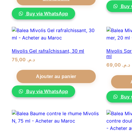
était :
est :
Buy 
د.م
. 80,00.
د.م
. 75,00.
Buy via WhatsApp
Mivolis Gel rafraîchissant, 30 ml
Mivolis Spr
ml
75,00
.
د.م
69,00
.
د.م
Ajouter au panier
Buy via WhatsApp
Buy 