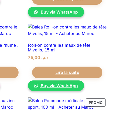
Buy via WhatsApp
le rhume ,
Roll-on contre les maux de tête
Mivolis, 15 ml
75,00
.
د.م
Lire la suite
Buy via WhatsApp
PRODUI
PROMO
EN
PROMO