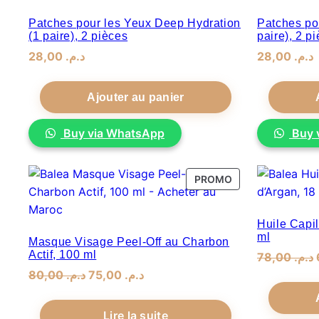
au
plus
Patches pour les Yeux Deep Hydration
Patches pou
(1 paire), 2 pièces
paire), 2 p
ancien
28,00
.
د.م
28,00
.
د.م
Ajouter au panier
Buy via WhatsApp
Buy 
PRODUIT
PROMO
EN
PROMOTION
Huile Capil
ml
Masque Visage Peel-Off au Charbon
Actif, 100 ml
78,00
.
د.م
Le
Le
80,00
.
د.م
75,00
.
د.م
prix
prix
initial
actuel
Lire la suite