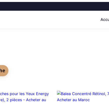
Accu
he