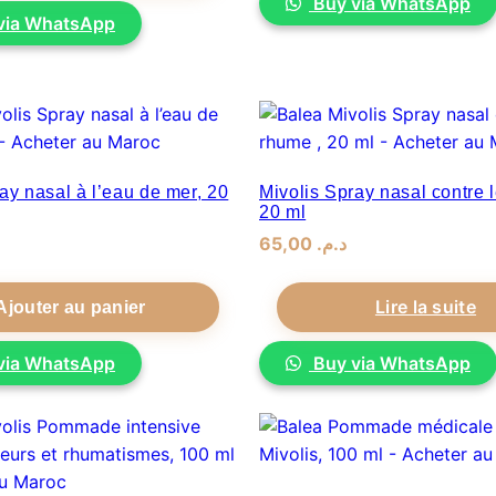
د.م
. 78,00.
د.م
. 69,00.
Buy via WhatsApp
via WhatsApp
ay nasal à l’eau de mer, 20
Mivolis Spray nasal contre 
20 ml
65,00
.
د.م
Lire la suite
Ajouter au panier
via WhatsApp
Buy via WhatsApp