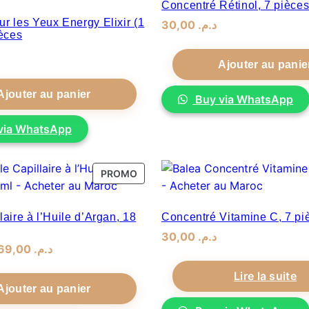
Concentré Rétinol, 7 pièce
r les Yeux Energy Elixir (1
30,00
.
د.م
ièces
Ajouter au panie
Ajouter au panier
Buy via WhatsApp
via WhatsApp
PRODUIT
PROMO
EN
PROMOTION
laire à l’Huile d’Argan, 18
Concentré Vitamine C, 7 pi
30,00
.
د.م
Le
Le
69,00
.
د.م
prix
prix
Lire la suite
initial
actuel
Ajouter au panier
était :
est :