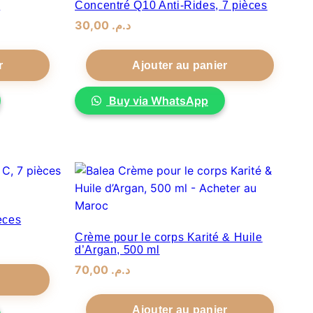
s
Concentré Q10 Anti-Rides, 7 pièces
30,00
.
د.م
r
Ajouter au panier
Buy via WhatsApp
èces
Crème pour le corps Karité & Huile
d’Argan, 500 ml
70,00
.
د.م
Ajouter au panier