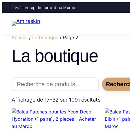
Livraison rapide partout au Maroc
Accueil
/
La boutique
/ Page 2
La boutique
Rechercher
Recherc
Trié
Affichage de 17–32 sur 109 résultats
du
plus
récent